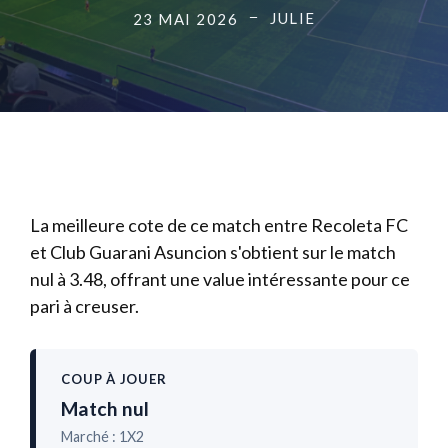
JULIE
23 MAI 2026
La meilleure cote de ce match entre Recoleta FC
et Club Guarani Asuncion s'obtient sur le match
nul à 3.48, offrant une value intéressante pour ce
pari à creuser.
COUP À JOUER
Match nul
Marché : 1X2