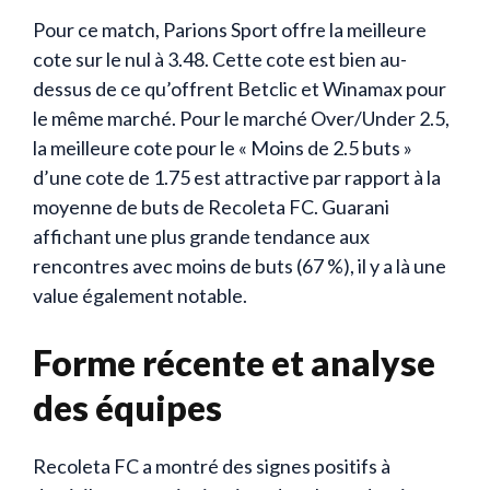
Pour ce match, Parions Sport offre la meilleure
cote sur le nul à 3.48. Cette cote est bien au-
dessus de ce qu’offrent Betclic et Winamax pour
le même marché. Pour le marché Over/Under 2.5,
la meilleure cote pour le « Moins de 2.5 buts »
d’une cote de 1.75 est attractive par rapport à la
moyenne de buts de Recoleta FC. Guarani
affichant une plus grande tendance aux
rencontres avec moins de buts (67 %), il y a là une
value également notable.
Forme récente et analyse
des équipes
Recoleta FC a montré des signes positifs à