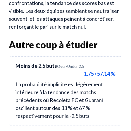
confrontations, la tendance des scores bas est
visible. Les deux équipes semblent se neutraliser
souvent, et les attaques peinent à concrétiser,
renforçant le pari sur le match nul.
Autre coup à étudier
Moins de 2.5 buts
Over/Under 2.5
1.75 · 57.14 %
La probabilité implicite est légèrement
inférieure à la tendance des matchs
précédents où Recoleta FC et Guarani
oscillent autour des 33 % et 67 %
respectivement pour le -2.5 buts.