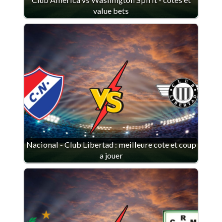
value bets
Nacional - Club Libertad : meilleure cote et coup
a jouer