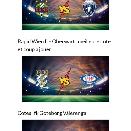
Rapid Wien Ii – Oberwart : meilleure cote
et coup a jouer
Cotes Ifk Goteborg Vålerenga