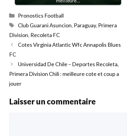
meilleure…
Catégories
Pronostics Football
Étiquettes
Club Guarani Asuncion
,
Paraguay
,
Primera
Division
,
Recoleta FC
Cotes Virginia Atlantic Wfc Annapolis Blues
FC
Universidad De Chile – Deportes Recoleta,
Primera Division Chili : meilleure cote et coup a
jouer
Laisser un commentaire
Commentaire