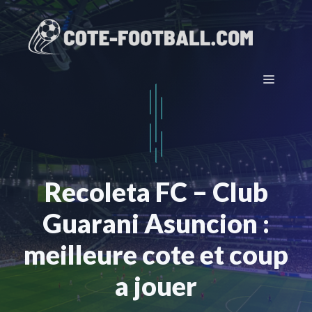
Aller
au
contenu
Menu
Recoleta FC – Club
Guarani Asuncion :
meilleure cote et coup
a jouer