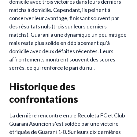
domicile avec trois victoires dans leurs derniers
matchs à domicile. Cependant, ils peinent à
conserver leur avantage, finissant souvent par
des résultats nuls (trois sur leurs derniers
matchs). Guarani a une dynamique un peu mitigée
mais reste plus solide en déplacement qu’à
domicile avec deux défaites récentes. Leurs
affrontements montrent souvent des scores
serrés, ce qui renforce le pari du nul.
Historique des
confrontations
La dernière rencontre entre Recoleta FC et Club
Guarani Asuncion s’est soldée par une victoire
étriquée de Guarani 1-0. Sur leurs dix dernières