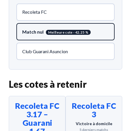
Recoleta FC
Match nul
Meilleure cote · 42.25 %
Club Guarani Asuncion
Les cotes à retenir
Recoleta FC
Recoleta FC
3.17 –
3
Guarani
Victoire à domicile
5 derniers matchs