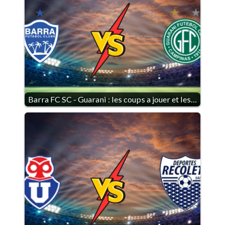
Barra FC SC - Guarani : les coups a jouer et les…