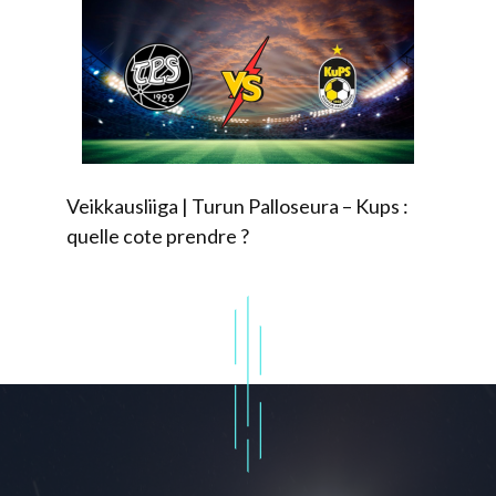
Veikkausliiga | Turun Palloseura – Kups :
quelle cote prendre ?