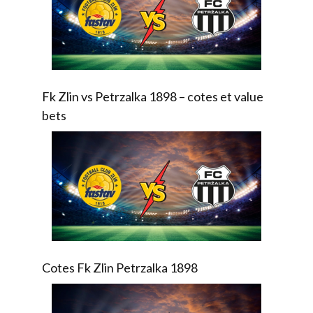
Fk Zlin vs Petrzalka 1898 – cotes et value
bets
Cotes Fk Zlin Petrzalka 1898