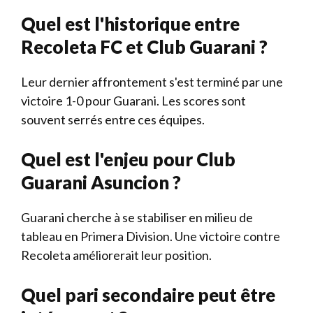
Quel est l'historique entre
Recoleta FC et Club Guarani ?
Leur dernier affrontement s'est terminé par une
victoire 1-0 pour Guarani. Les scores sont
souvent serrés entre ces équipes.
Quel est l'enjeu pour Club
Guarani Asuncion ?
Guarani cherche à se stabiliser en milieu de
tableau en Primera Division. Une victoire contre
Recoleta améliorerait leur position.
Quel pari secondaire peut être