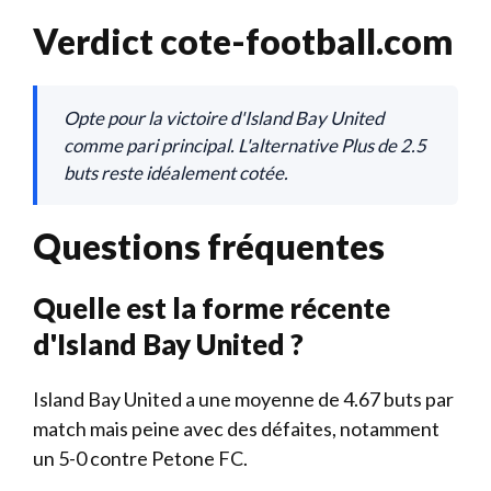
Verdict cote-football.com
Opte pour la victoire d'Island Bay United
comme pari principal. L'alternative Plus de 2.5
buts reste idéalement cotée.
Questions fréquentes
Quelle est la forme récente
d'Island Bay United ?
Island Bay United a une moyenne de 4.67 buts par
match mais peine avec des défaites, notamment
un 5-0 contre Petone FC.