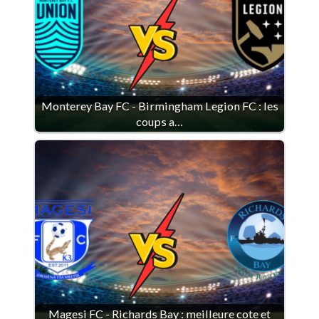
Monterey Bay FC - Birmingham Legion FC : les
coups a…
Magesi FC - Richards Bay : meilleure cote et