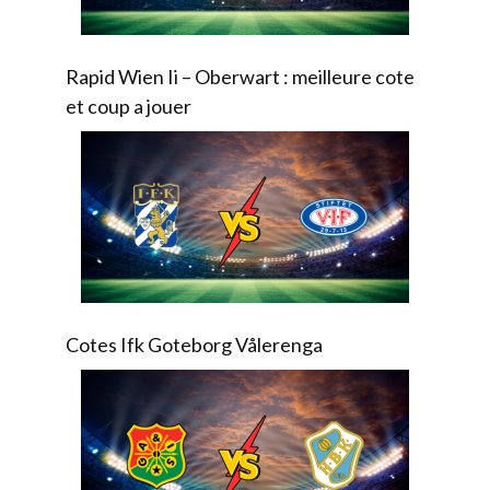
Rapid Wien Ii – Oberwart : meilleure cote
et coup a jouer
Cotes Ifk Goteborg Vålerenga