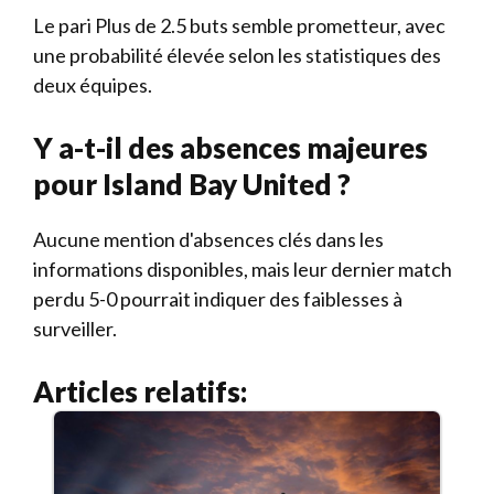
Le pari Plus de 2.5 buts semble prometteur, avec
une probabilité élevée selon les statistiques des
deux équipes.
Y a-t-il des absences majeures
pour Island Bay United ?
Aucune mention d'absences clés dans les
informations disponibles, mais leur dernier match
perdu 5-0 pourrait indiquer des faiblesses à
surveiller.
Articles relatifs: