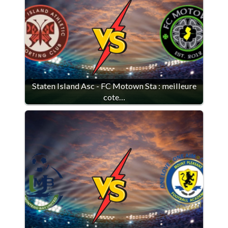
Staten Island Asc - FC Motown Sta : meilleure
cote…