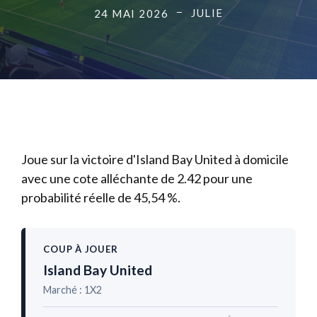
JULIE
24 MAI 2026
Joue sur la victoire d'Island Bay United à domicile
avec une cote alléchante de 2.42 pour une
probabilité réelle de 45,54 %.
COUP À JOUER
Island Bay United
Marché : 1X2