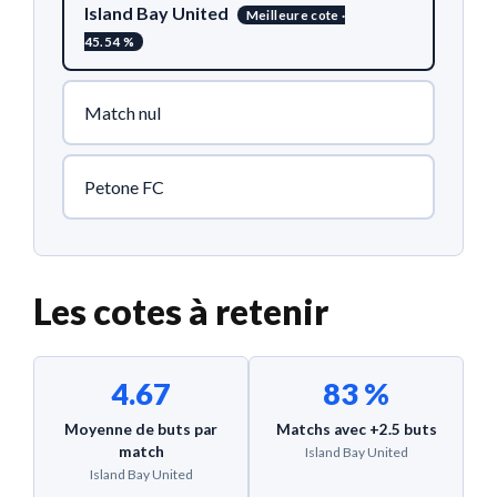
Island Bay United
Meilleure cote ·
45.54 %
Match nul
Petone FC
Les cotes à retenir
4.67
83 %
Moyenne de buts par
Matchs avec +2.5 buts
match
Island Bay United
Island Bay United