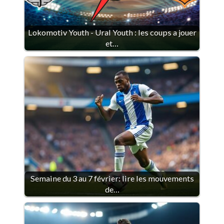
Lokomotiv Youth - Ural Youth : les coups a jouer
et…
Semaine du 3 au 7 février: lire les mouvements
de…