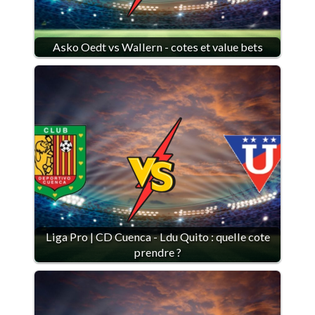
Asko Oedt vs Wallern - cotes et value bets
Liga Pro | CD Cuenca - Ldu Quito : quelle cote
prendre ?