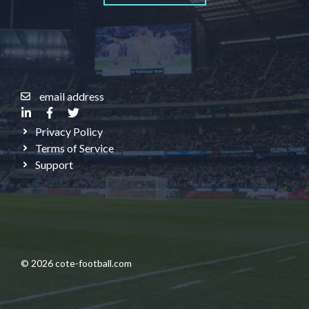
email address
Privacy Policy
Terms of Service
Support
© 2026 cote-football.com