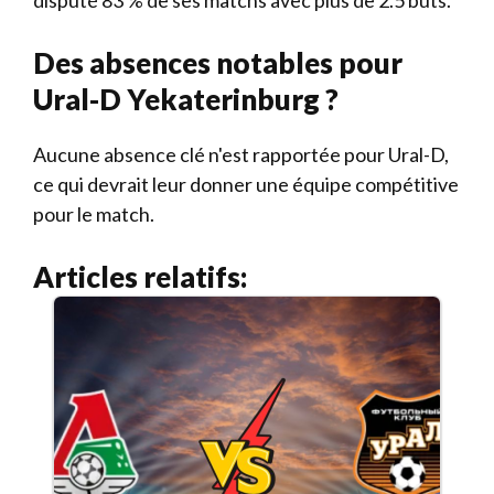
Des absences notables pour
Ural-D Yekaterinburg ?
Aucune absence clé n'est rapportée pour Ural-D,
ce qui devrait leur donner une équipe compétitive
pour le match.
Articles relatifs: