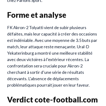
chez Parions Sport.
Forme et analyse
FK Akron-2 Tolyatti vient de subir plusieurs
défaites, mais leur capacité à créer des occasions
est indéniable. Avec une moyenne de 3.5 buts par
match, leur attaque reste menaçante. Ural-D
Yekaterinburg a montré une meilleure stabilité
avec deux victoires à l’extérieur récentes. La
confrontation sera cruciale pour Akron-2
cherchant à sortir d’une série de résultats
décevants. L’absence de déplacements
problématiques pourrait jouer en leur faveur.
Verdict cote-football.com