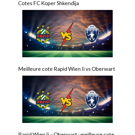
Cotes FC Koper Shkendija
Meilleure cote Rapid Wien Ii vs Oberwart
Rapid Wien Ii – Oberwart : meilleure cote