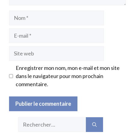
Nom
E-
mail
Site
web
Enregistrer mon nom, mon e-mail et mon site
dans le navigateur pour mon prochain
commentaire.
Rechercher :