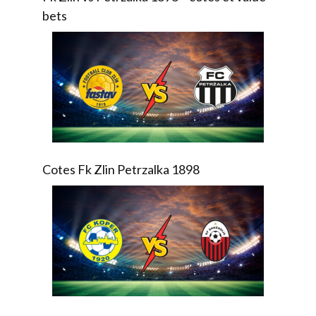
bets
Cotes Fk Zlin Petrzalka 1898