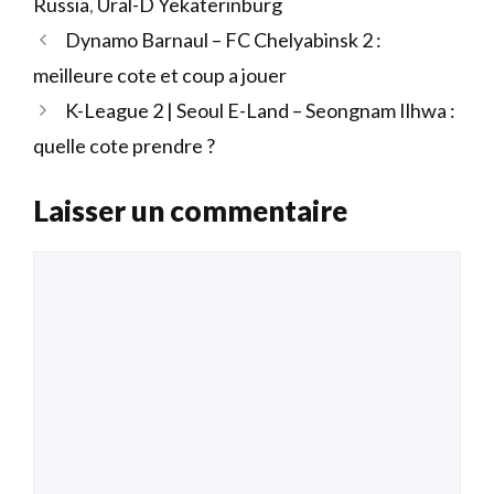
Russia
,
Ural-D Yekaterinburg
Dynamo Barnaul – FC Chelyabinsk 2 :
meilleure cote et coup a jouer
K-League 2 | Seoul E-Land – Seongnam Ilhwa :
quelle cote prendre ?
Laisser un commentaire
Commentaire