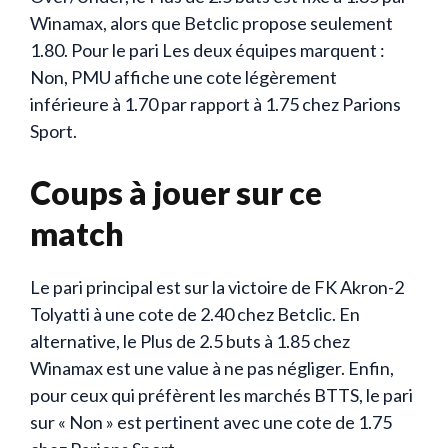
Winamax, alors que Betclic propose seulement
1.80. Pour le pari Les deux équipes marquent :
Non, PMU affiche une cote légèrement
inférieure à 1.70 par rapport à 1.75 chez Parions
Sport.
Coups à jouer sur ce
match
Le pari principal est sur la victoire de FK Akron-2
Tolyatti à une cote de 2.40 chez Betclic. En
alternative, le Plus de 2.5 buts à 1.85 chez
Winamax est une value à ne pas négliger. Enfin,
pour ceux qui préfèrent les marchés BTTS, le pari
sur « Non » est pertinent avec une cote de 1.75