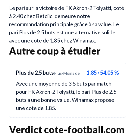
Le pari sur la victoire de FK Akron-2 Tolyatti, coté
à 2.40 chez Betclic, demeure notre
recommandation principale grâce à sa value. Le
pari Plus de 2.5 buts est une alternative solide
avec une cote de 1.85 chez Winamax.
Autre coup à étudier
Plus de 2.5 buts
1.85 · 54.05 %
Plus/Moins de
Avec une moyenne de 3.5 buts par match
pour FK Akron-2 Tolyatti, le pari Plus de 2.5
buts a une bonne value. Winamax propose
une cote de 1.85.
Verdict cote-football.com