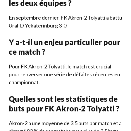
les deux équipes ?
En septembre dernier, FK Akron-2 Tolyatti a battu
Ural-D Yekaterinburg 3-0.
Y a-t-il un enjeu particulier pour
ce match ?
Pour FK Akron-2 Tolyatti, le match est crucial
pour renverser une série de défaites récentes en
championnat.
Quelles sont les statistiques de
buts pour FK Akron-2 Tolyatti ?
Akron-2 a une moyenne de 3.5 buts par match et a
disputé 83 % de ses matchs avec plus de 2.5 buts.