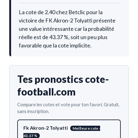
La cote de 2.40 chez Betclic pour la
victoire de FK Akron-2 Tolyatti présente
une value intéressante car la probabilité
réelle est de 43.37 %, soit un peu plus
favorable que la cote implicite.
Tes pronostics cote-
football.com
Compare les cotes et vote pour ton favori. Gratuit,
sans inscription.
Fk Akron-2 Tolyatti
Meilleure cote ·
43.37 %