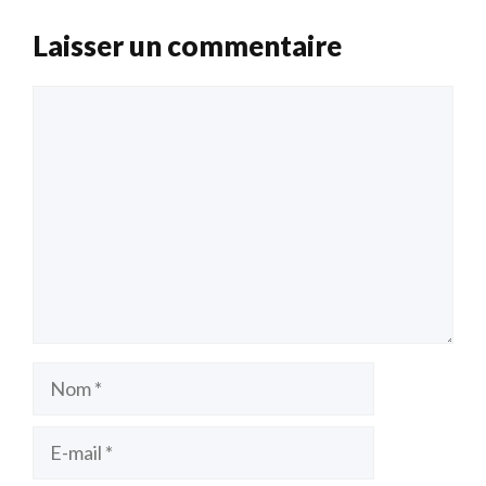
Laisser un commentaire
Commentaire
Nom
E-
mail