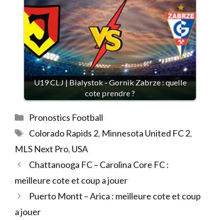
U19 CLJ | Bialystok - Gornik Zabrze : quelle
cote prendre ?
Catégories
Pronostics Football
Étiquettes
Colorado Rapids 2
,
Minnesota United FC 2
,
MLS Next Pro
,
USA
Chattanooga FC – Carolina Core FC :
meilleure cote et coup a jouer
Puerto Montt – Arica : meilleure cote et coup
a jouer