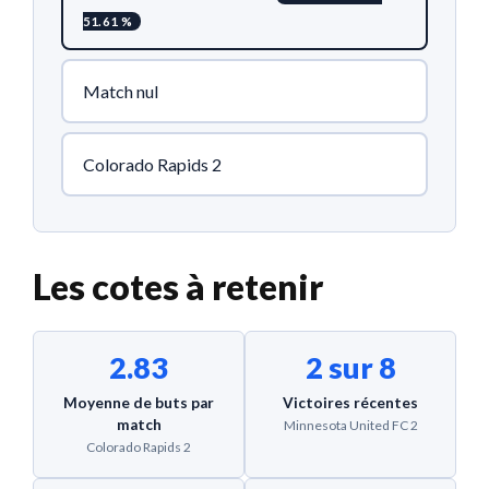
51.61 %
Match nul
Colorado Rapids 2
Les cotes à retenir
2.83
2 sur 8
Moyenne de buts par
Victoires récentes
match
Minnesota United FC 2
Colorado Rapids 2