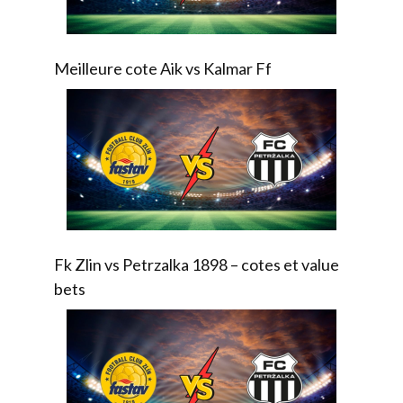
Meilleure cote Aik vs Kalmar Ff
Fk Zlin vs Petrzalka 1898 – cotes et value
bets