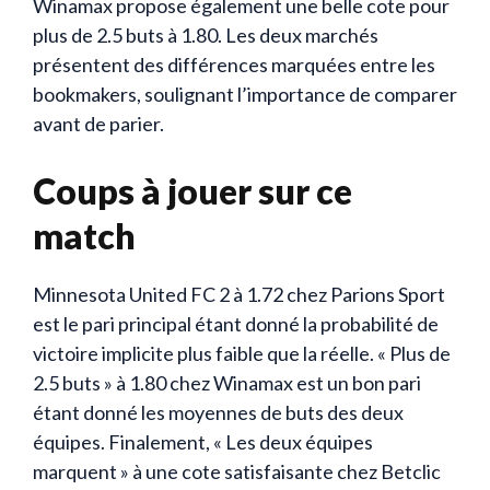
Winamax propose également une belle cote pour
plus de 2.5 buts à 1.80. Les deux marchés
présentent des différences marquées entre les
bookmakers, soulignant l’importance de comparer
avant de parier.
Coups à jouer sur ce
match
Minnesota United FC 2 à 1.72 chez Parions Sport
est le pari principal étant donné la probabilité de
victoire implicite plus faible que la réelle. « Plus de
2.5 buts » à 1.80 chez Winamax est un bon pari
étant donné les moyennes de buts des deux
équipes. Finalement, « Les deux équipes
marquent » à une cote satisfaisante chez Betclic