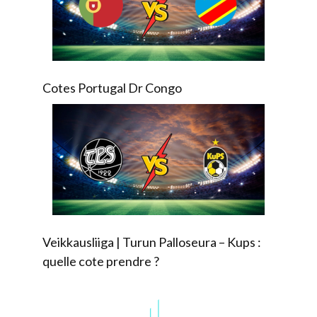
Cotes Portugal Dr Congo
Veikkausliiga | Turun Palloseura – Kups :
quelle cote prendre ?