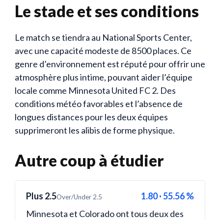
Le stade et ses conditions
Le match se tiendra au National Sports Center,
avec une capacité modeste de 8500 places. Ce
genre d’environnement est réputé pour offrir une
atmosphère plus intime, pouvant aider l’équipe
locale comme Minnesota United FC 2. Des
conditions météo favorables et l’absence de
longues distances pour les deux équipes
supprimeront les alibis de forme physique.
Autre coup à étudier
Plus 2.5
1.80 · 55.56 %
Over/Under 2.5
Minnesota et Colorado ont tous deux des