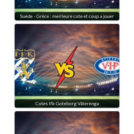
Suède - Grèce : meilleure cote et coup a jouer
Cotes Ifk Goteborg Vålerenga