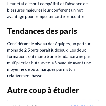
Leur état d’esprit compétitif et l’absence de
blessures majeures leur confèrent un net
avantage pour remporter cette rencontre.
Tendances des paris
Considérant le niveau des équipes, un pari sur
moins de 2.5 buts paraît judicieux. Les deux
formations ont montré une tendance à ne pas
multiplier les buts, avec la Slovaquie ayant une
moyenne de buts marqués par match
relativement basse.
Autre coup à étudier