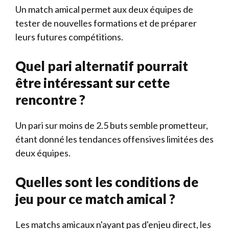
Un match amical permet aux deux équipes de
tester de nouvelles formations et de préparer
leurs futures compétitions.
Quel pari alternatif pourrait
être intéressant sur cette
rencontre ?
Un pari sur moins de 2.5 buts semble prometteur,
étant donné les tendances offensives limitées des
deux équipes.
Quelles sont les conditions de
jeu pour ce match amical ?
Les matchs amicaux n'ayant pas d'enjeu direct, les