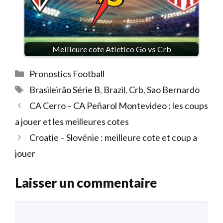
Meilleure cote Atletico Go vs Crb
Catégories
Pronostics Football
Étiquettes
Brasileirão Série B
,
Brazil
,
Crb
,
Sao Bernardo
CA Cerro – CA Peñarol Montevideo : les coups
a jouer et les meilleures cotes
Croatie – Slovénie : meilleure cote et coup a
jouer
Laisser un commentaire
Commentaire