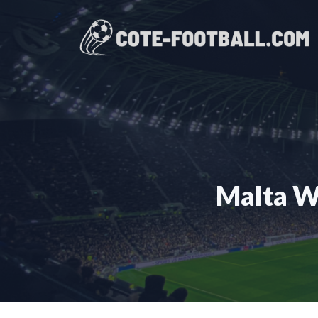
Aller
au
contenu
Malta W 