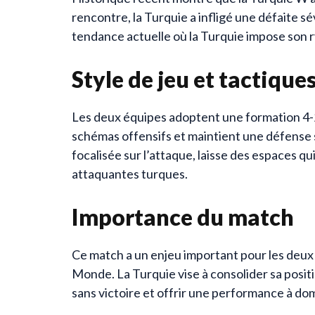
rencontre, la Turquie a infligé une défaite sé
tendance actuelle où la Turquie impose son 
Style de jeu et tactique
Les deux équipes adoptent une formation 4-2-
schémas offensifs et maintient une défense so
focalisée sur l’attaque, laisse des espaces qu
attaquantes turques.
Importance du match
Ce match a un enjeu important pour les deux
Monde. La Turquie vise à consolider sa positi
sans victoire et offrir une performance à do