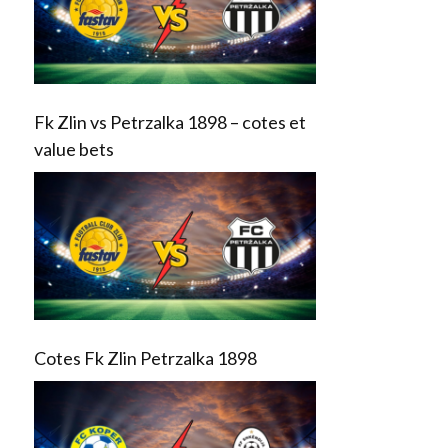
Fk Zlin vs Petrzalka 1898 – cotes et
value bets
Cotes Fk Zlin Petrzalka 1898