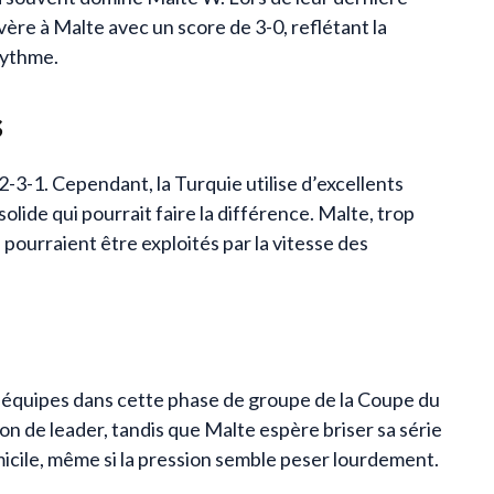
vère à Malte avec un score de 3-0, reflétant la
rythme.
s
3-1. Cependant, la Turquie utilise d’excellents
lide qui pourrait faire la différence. Malte, trop
i pourraient être exploités par la vitesse des
 équipes dans cette phase de groupe de la Coupe du
on de leader, tandis que Malte espère briser sa série
micile, même si la pression semble peser lourdement.