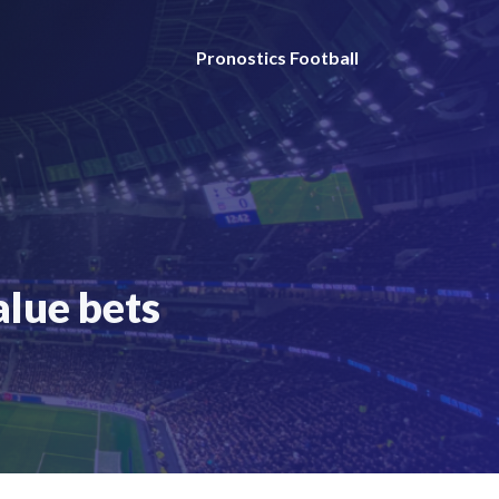
Pronostics Football
alue bets