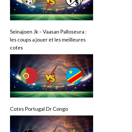
Seinajoen Jk – Vaasan Palloseura :
les coups a jouer et les meilleures
cotes
Cotes Portugal Dr Congo