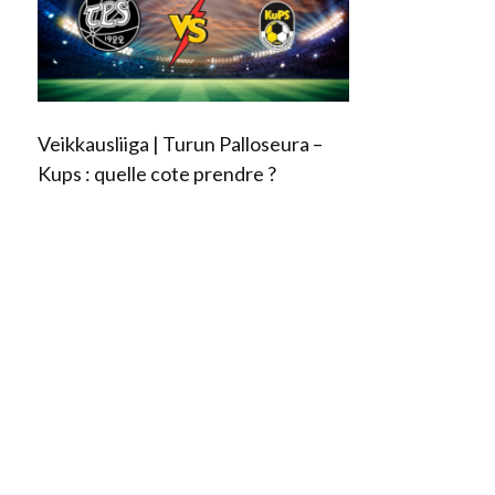
Veikkausliiga | Turun Palloseura –
Kups : quelle cote prendre ?