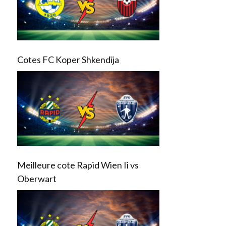
Cotes FC Koper Shkendija
Meilleure cote Rapid Wien Ii vs
Oberwart