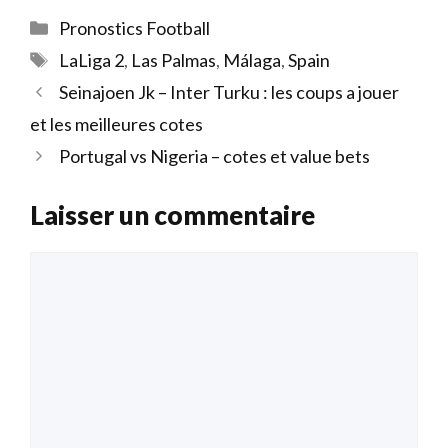
Catégories
Pronostics Football
Étiquettes
LaLiga 2
,
Las Palmas
,
Málaga
,
Spain
Seinajoen Jk – Inter Turku : les coups a jouer
et les meilleures cotes
Portugal vs Nigeria – cotes et value bets
Laisser un commentaire
Commentaire