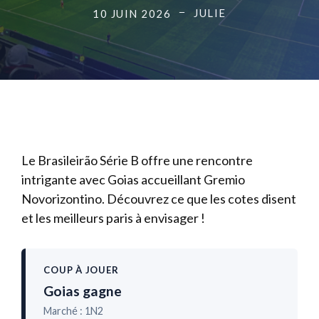
JULIE
10 JUIN 2026
Le Brasileirão Série B offre une rencontre
intrigante avec Goias accueillant Gremio
Novorizontino. Découvrez ce que les cotes disent
et les meilleurs paris à envisager !
COUP À JOUER
Goias gagne
Marché : 1N2