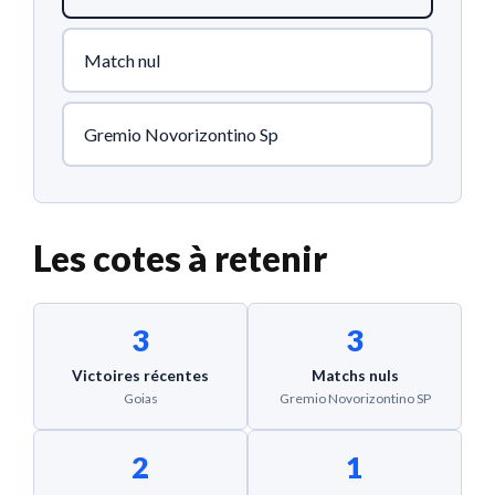
Match nul
Gremio Novorizontino Sp
Les cotes à retenir
3
3
Victoires récentes
Matchs nuls
Goias
Gremio Novorizontino SP
2
1