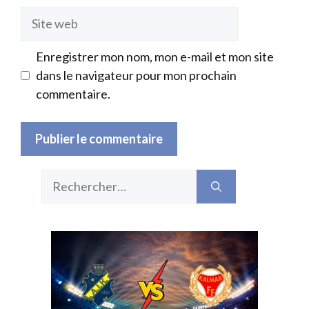
Site
web
Enregistrer mon nom, mon e-mail et mon site
dans le navigateur pour mon prochain
commentaire.
Rechercher :