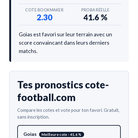
COTE BOOKMAKER
PROBA RÉELLE
2.30
41.6 %
Goias est favori sur leur terrain avec un
score convaincant dans leurs derniers
matchs.
Tes pronostics cote-
football.com
Compare les cotes et vote pour ton favori. Gratuit,
sans inscription.
Goias
Meilleure cote · 41.6 %