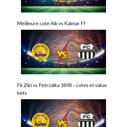
Meilleure cote Aik vs Kalmar Ff
Fk Zlin vs Petrzalka 1898 – cotes et value
bets