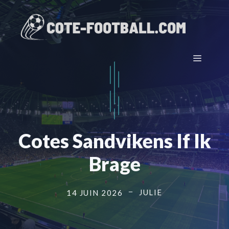
Aller
au
contenu
Menu
Cotes Sandvikens If Ik
Brage
JULIE
14 JUIN 2026