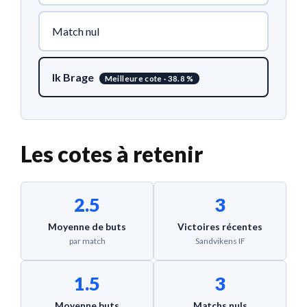
Match nul
Ik Brage
Meilleure cote · 38.8 %
Les cotes à retenir
2.5
3
Moyenne de buts
Victoires récentes
par match
Sandvikens IF
1.5
3
Moyenne buts
Matchs nuls