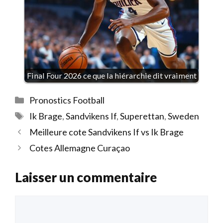
Final Four 2026 ce que la hiérarchie dit vraiment
Catégories
Pronostics Football
Étiquettes
Ik Brage
,
Sandvikens If
,
Superettan
,
Sweden
Meilleure cote Sandvikens If vs Ik Brage
Cotes Allemagne Curaçao
Laisser un commentaire
Commentaire