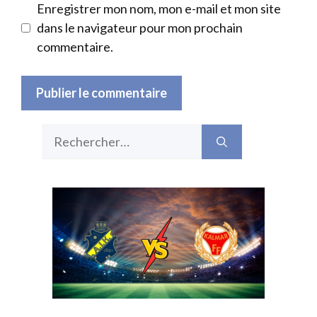
Enregistrer mon nom, mon e-mail et mon site
dans le navigateur pour mon prochain
commentaire.
Rechercher :