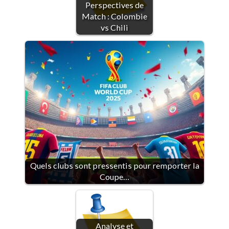
Perspectives de
Match : Colombie
vs Chili
Quels clubs sont pressentis pour remporter la
Coupe…
Analyse et