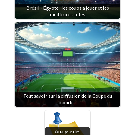
Brésil - Égypte : les coups a jouer et les
meilleures cotes
Tout savoir sur la diffusion de la Coupe du
monde…
Analyse des