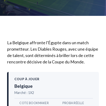
La Belgique affronte l'Égypte dans un match
prometteur. Les Diables Rouges, avec une équipe
de talent, sont déterminés à briller lors de cette
rencontre décisive de la Coupe du Monde.
COUP À JOUER
Belgique
Marché : 1X2
COTE BOOKMAKER
PROBA RÉELLE