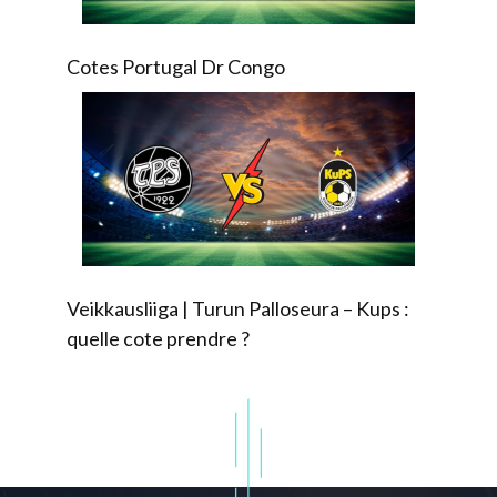
Cotes Portugal Dr Congo
Veikkausliiga | Turun Palloseura – Kups :
quelle cote prendre ?