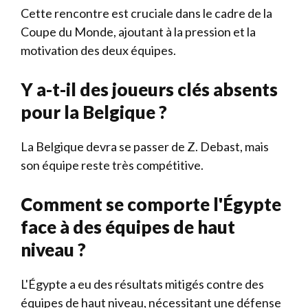
Cette rencontre est cruciale dans le cadre de la
Coupe du Monde, ajoutant à la pression et la
motivation des deux équipes.
Y a-t-il des joueurs clés absents
pour la Belgique ?
La Belgique devra se passer de Z. Debast, mais
son équipe reste très compétitive.
Comment se comporte l'Égypte
face à des équipes de haut
niveau ?
L'Égypte a eu des résultats mitigés contre des
équipes de haut niveau, nécessitant une défense