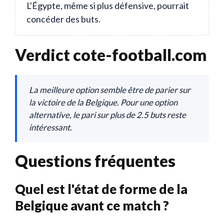
L'Égypte, même si plus défensive, pourrait
concéder des buts.
Verdict cote-football.com
La meilleure option semble être de parier sur
la victoire de la Belgique. Pour une option
alternative, le pari sur plus de 2.5 buts reste
intéressant.
Questions fréquentes
Quel est l'état de forme de la
Belgique avant ce match ?