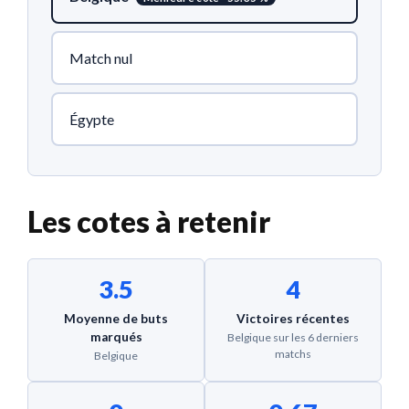
Match nul
Égypte
Les cotes à retenir
3.5
4
Moyenne de buts
Victoires récentes
marqués
Belgique sur les 6 derniers
matchs
Belgique