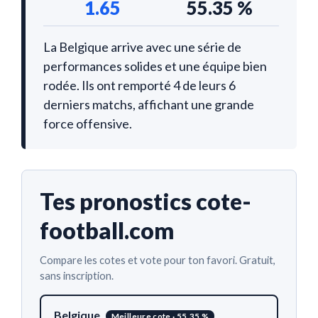
1.65
55.35 %
La Belgique arrive avec une série de
performances solides et une équipe bien
rodée. Ils ont remporté 4 de leurs 6
derniers matchs, affichant une grande
force offensive.
Tes pronostics cote-
football.com
Compare les cotes et vote pour ton favori. Gratuit,
sans inscription.
Belgique
Meilleure cote · 55.35 %