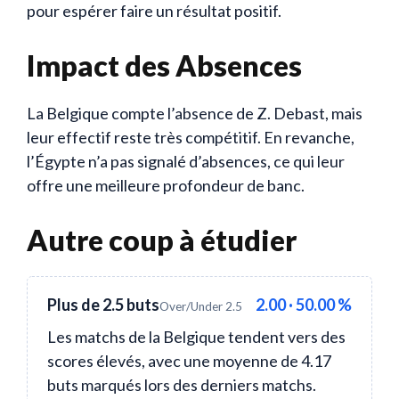
pour espérer faire un résultat positif.
Impact des Absences
La Belgique compte l’absence de Z. Debast, mais
leur effectif reste très compétitif. En revanche,
l’Égypte n’a pas signalé d’absences, ce qui leur
offre une meilleure profondeur de banc.
Autre coup à étudier
Plus de 2.5 buts
2.00 · 50.00 %
Over/Under 2.5
Les matchs de la Belgique tendent vers des
scores élevés, avec une moyenne de 4.17
buts marqués lors des derniers matchs.