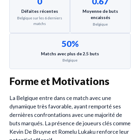
0
0.67
Défaites récentes
Moyenne de buts
encaissés
Belgique sur les 6 derniers
matchs
Belgique
50%
Matchs avec plus de 2.5 buts
Belgique
Forme et Motivations
La Belgique entre dans ce match avec une
dynamique très favorable, ayant remporté ses
dernières confrontations avec une majorité de
buts marqués. La présence de joueurs clés comme
Kevin De Bruyne et Romelu Lukaku renforce leur