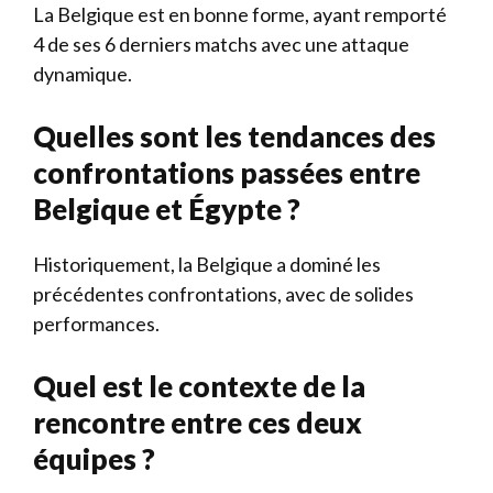
La Belgique est en bonne forme, ayant remporté
4 de ses 6 derniers matchs avec une attaque
dynamique.
Quelles sont les tendances des
confrontations passées entre
Belgique et Égypte ?
Historiquement, la Belgique a dominé les
précédentes confrontations, avec de solides
performances.
Quel est le contexte de la
rencontre entre ces deux
équipes ?