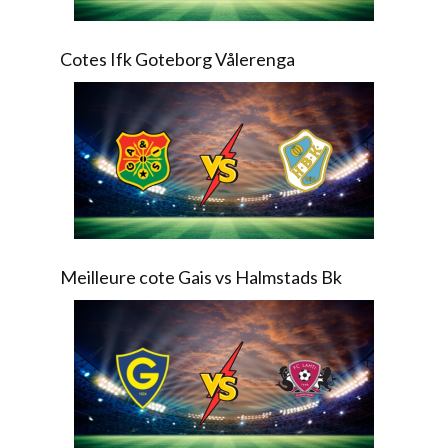
Cotes Ifk Goteborg Vålerenga
Meilleure cote Gais vs Halmstads Bk