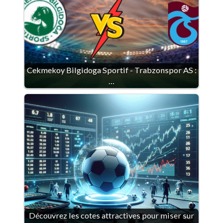
Cekmekoy Bilgidoga Sportif - Trabzonspor AS :
…
Découvrez les cotes attractives pour miser sur