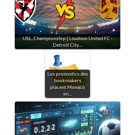
USL, Championship | Loudoun United FC -
Detroit City…
Les pronostics des
bookmakers
placent Monaco
en…