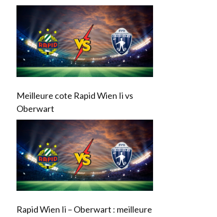
Meilleure cote Rapid Wien Ii vs
Oberwart
Rapid Wien Ii – Oberwart : meilleure