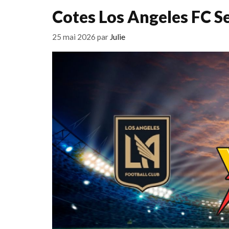
Cotes Los Angeles FC S
25 mai 2026
par
Julie