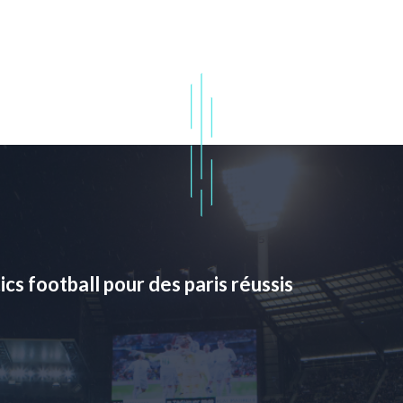
cs football pour des paris réussis