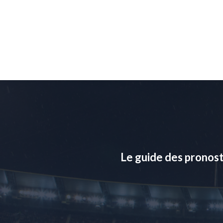
Le guide des pronosti