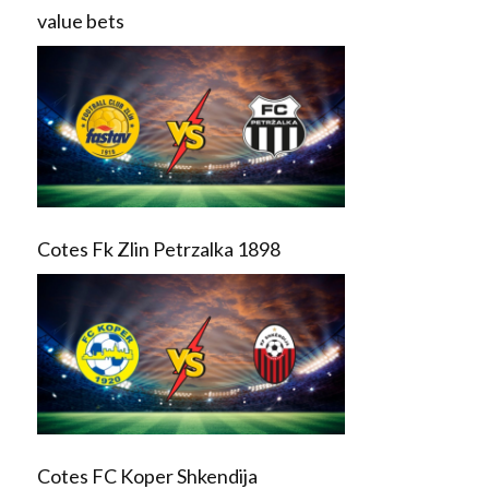
value bets
Cotes Fk Zlin Petrzalka 1898
Cotes FC Koper Shkendija