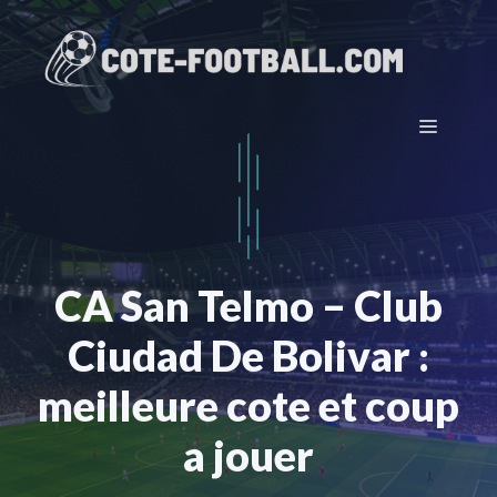
Aller
au
contenu
Menu
CA San Telmo – Club
Ciudad De Bolivar :
meilleure cote et coup
a jouer