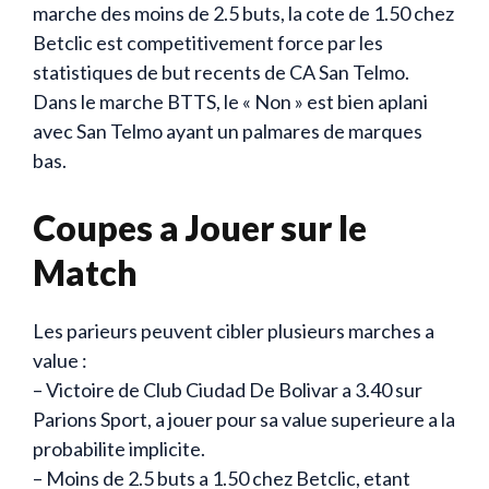
marche des moins de 2.5 buts, la cote de 1.50 chez
Betclic est competitivement force par les
statistiques de but recents de CA San Telmo.
Dans le marche BTTS, le « Non » est bien aplani
avec San Telmo ayant un palmares de marques
bas.
Coupes a Jouer sur le
Match
Les parieurs peuvent cibler plusieurs marches a
value :
– Victoire de Club Ciudad De Bolivar a 3.40 sur
Parions Sport, a jouer pour sa value superieure a la
probabilite implicite.
– Moins de 2.5 buts a 1.50 chez Betclic, etant