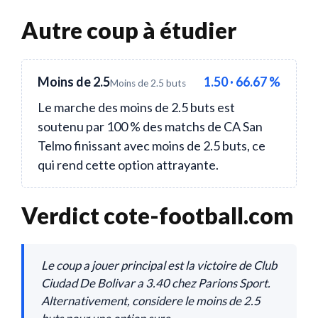
Autre coup à étudier
Moins de 2.5
1.50 · 66.67 %
Moins de 2.5 buts
Le marche des moins de 2.5 buts est
soutenu par 100 % des matchs de CA San
Telmo finissant avec moins de 2.5 buts, ce
qui rend cette option attrayante.
Verdict cote-football.com
Le coup a jouer principal est la victoire de Club
Ciudad De Bolivar a 3.40 chez Parions Sport.
Alternativement, considere le moins de 2.5