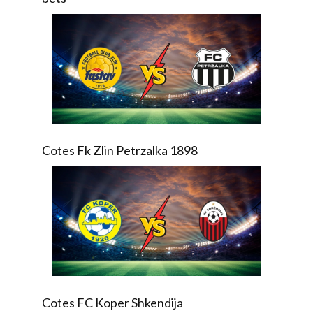
Cotes Fk Zlin Petrzalka 1898
Cotes FC Koper Shkendija