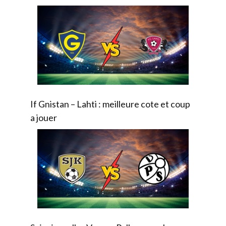
If Gnistan – Lahti : meilleure cote et coup
a jouer