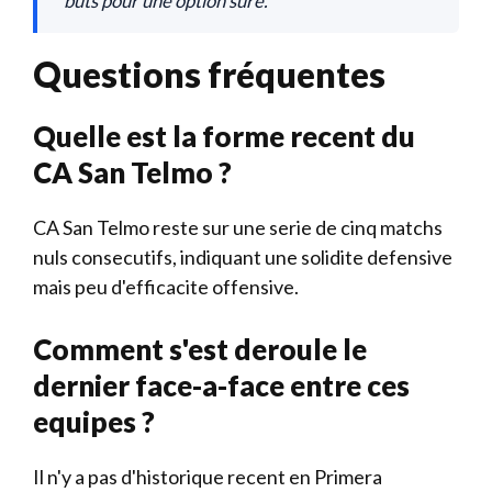
buts pour une option sure.
Questions fréquentes
Quelle est la forme recent du
CA San Telmo ?
CA San Telmo reste sur une serie de cinq matchs
nuls consecutifs, indiquant une solidite defensive
mais peu d'efficacite offensive.
Comment s'est deroule le
dernier face-a-face entre ces
equipes ?
Il n'y a pas d'historique recent en Primera