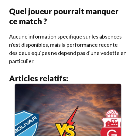
Quel joueur pourrait manquer
ce match ?
Aucune information specifique sur les absences
n'est disponibles, mais la performance recente
des deux equipes ne depend pas d'une vedette en
particulier.
Articles relatifs: