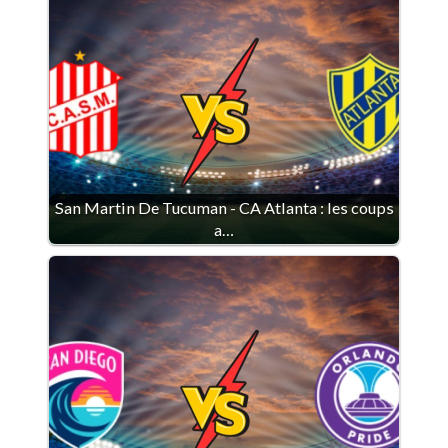
San Martin De Tucuman - CA Atlanta : les coups
a…