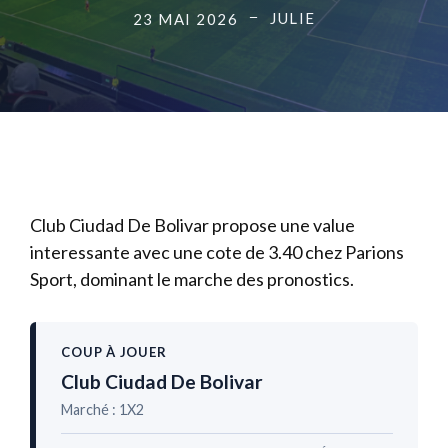
JULIE
23 MAI 2026
Club Ciudad De Bolivar propose une value
interessante avec une cote de 3.40 chez Parions
Sport, dominant le marche des pronostics.
COUP À JOUER
Club Ciudad De Bolivar
Marché : 1X2