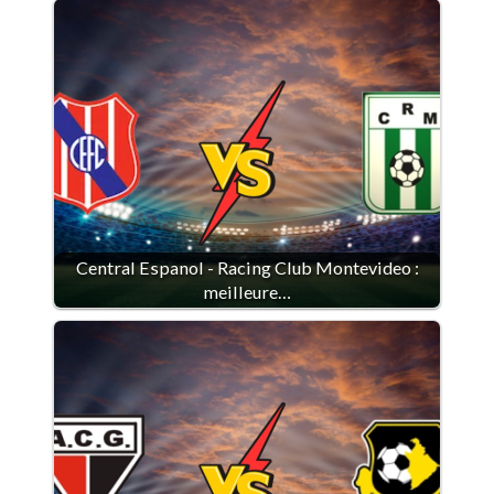
Central Espanol - Racing Club Montevideo :
meilleure…