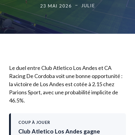
JULIE
23 MAI 2026
Le duel entre Club Atletico Los Andes et CA
Racing De Cordoba voit une bonne opportunité :
la victoire de Los Andes est cotée à 2.15 chez
Parions Sport, avec une probabilité implicite de
46.5%.
COUP À JOUER
Club Atletico Los Andes gagne