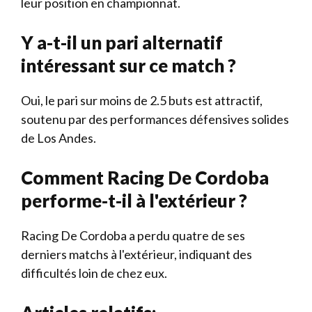
leur position en championnat.
Y a-t-il un pari alternatif
intéressant sur ce match ?
Oui, le pari sur moins de 2.5 buts est attractif,
soutenu par des performances défensives solides
de Los Andes.
Comment Racing De Cordoba
performe-t-il à l'extérieur ?
Racing De Cordoba a perdu quatre de ses
derniers matchs à l'extérieur, indiquant des
difficultés loin de chez eux.