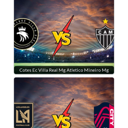
Cotes Ec Villa Real Mg Atletico Mineiro Mg