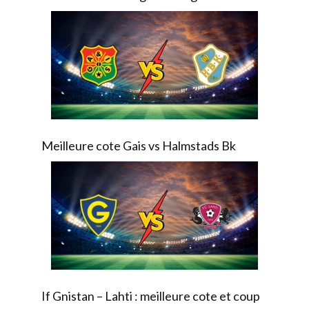
Meilleure cote Gais vs Halmstads Bk
If Gnistan – Lahti : meilleure cote et coup