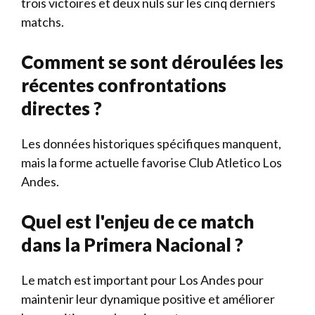
trois victoires et deux nuls sur les cinq derniers
matchs.
Comment se sont déroulées les
récentes confrontations
directes ?
Les données historiques spécifiques manquent,
mais la forme actuelle favorise Club Atletico Los
Andes.
Quel est l'enjeu de ce match
dans la Primera Nacional ?
Le match est important pour Los Andes pour
maintenir leur dynamique positive et améliorer