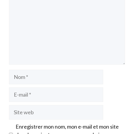
Nom
E-
mail
Site
web
Enregistrer mon nom, mon e-mail et mon site