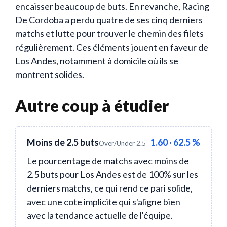
encaisser beaucoup de buts. En revanche, Racing
De Cordoba a perdu quatre de ses cinq derniers
matchs et lutte pour trouver le chemin des filets
régulièrement. Ces éléments jouent en faveur de
Los Andes, notamment à domicile où ils se
montrent solides.
Autre coup à étudier
Moins de 2.5 buts
1.60 · 62.5 %
Over/Under 2.5
Le pourcentage de matchs avec moins de
2.5 buts pour Los Andes est de 100% sur les
derniers matchs, ce qui rend ce pari solide,
avec une cote implicite qui s'aligne bien
avec la tendance actuelle de l'équipe.